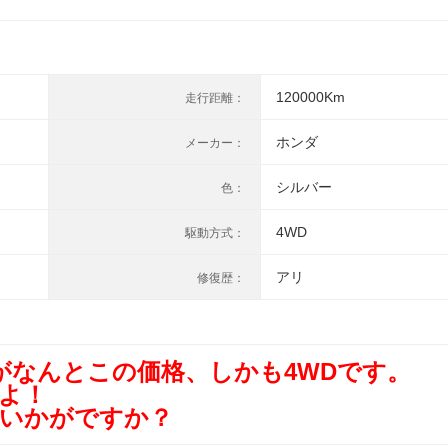
120000Km
走行距離：
ホンダ
メーカー：
シルバー
色：
4WD
駆動方式：
アリ
修復歴：
xがなんとこの価格、しかも4WDです。
よ！
んいかがですか？