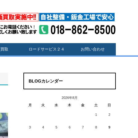
価買取
ロードサービス２４
お問い合わせ
BLOGカレンダー
2026年8月
月
火
水
木
金
土
日
1
2
3
4
5
6
7
8
9