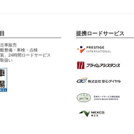
目
提携ロードサービス
古車販売
般整備・車検・点検
装、24時間ロードサービス
プレステージインターナシ
取扱い
ョナル提携
プライムアシスタンス提携
安心ダイヤル提携
JRS日本ロードサービス提
携
NEXCO東日本協定