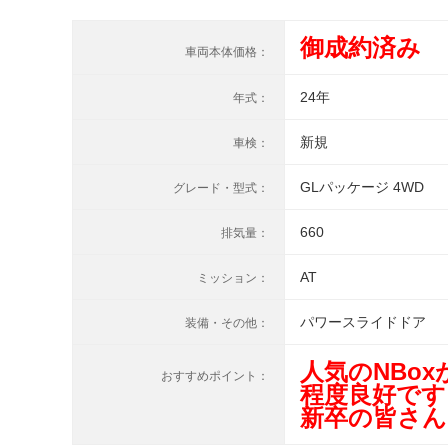
御成約済み
車両本体価格：
24年
年式：
新規
車検：
GLパッケージ 4WD
グレード・型式：
660
排気量：
AT
ミッション：
パワースライドドア
装備・その他：
人気のNBo
おすすめポイント：
程度良好です
新卒の皆さ