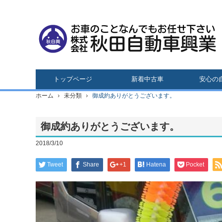
トップページ
新着中古車
安心の
ホーム
未分類
御成約ありがとうございます。
御成約ありがとうございます。
2018/3/10
Tweet
Share
+1
Hatena
Pocket