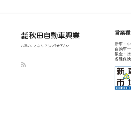
営業種
秋田自動車興業
新車・中
お車のことなんでもお任せ下さい
自動車一
(中古車・整備・
鈑金・塗
鈑金塗装修理)
各種保険