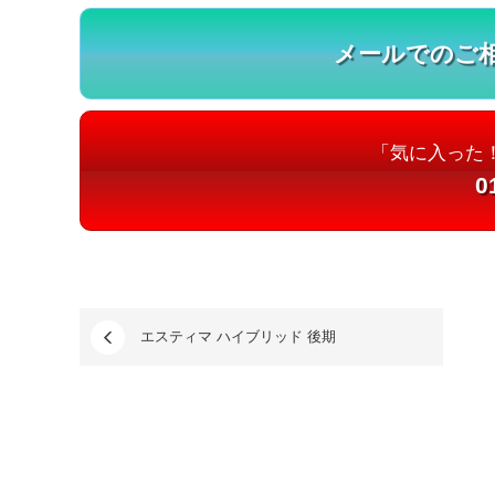
メールでのご
「気に入った
0
エスティマ ハイブリッド 後期