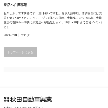
泉店へ在庫移動！
お久しぶりです伊藤です！連日暑いですね、皆さん熱中症、体調管理には充
分お気をつけ下さい。さて、7月21日と22日は、土崎曳山まつりの為、土崎
支店の在庫を一時的に泉支店へ移動致します。16日〜28日まで自社イベント
とし…
2024/7/18
ブログ
トップページに戻る
秋田自動車興業
お車のことなんでもお任せ下さい