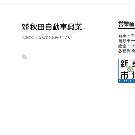
営業種
秋田自動車興業
新車・中
お車のことなんでもお任せ下さい
自動車一
(中古車・整備・
鈑金・塗
鈑金塗装修理)
各種保険