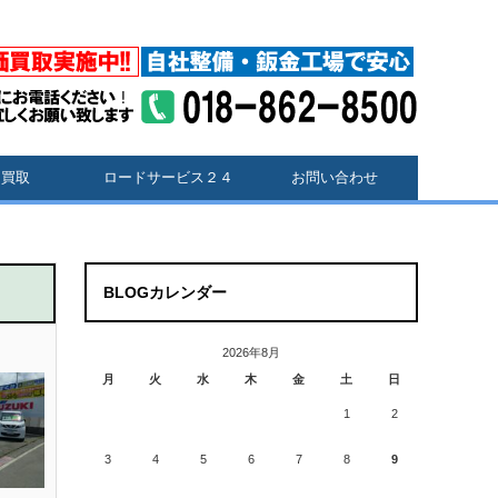
価買取
ロードサービス２４
お問い合わせ
BLOGカレンダー
2026年8月
月
火
水
木
金
土
日
1
2
3
4
5
6
7
8
9