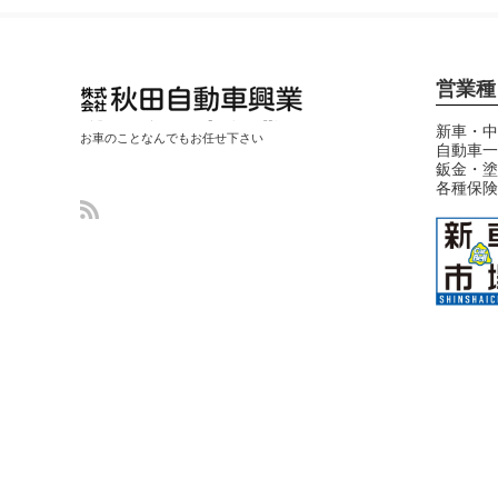
営業種
秋田自動車興業
新車・中
お車のことなんでもお任せ下さい
自動車一
(中古車・整備・
鈑金・塗
鈑金塗装修理)
各種保険