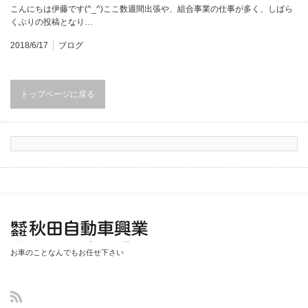
こんにちは伊藤です(^_^)ここ数週間出張や、組合事業の仕事が多く、しばら
くぶりの投稿となり…
2018/6/17
ブログ
トップページに戻る
秋田自動車興業
お車のことなんでもお任せ下さい
(中古車・整備・
鈑金塗装修理)