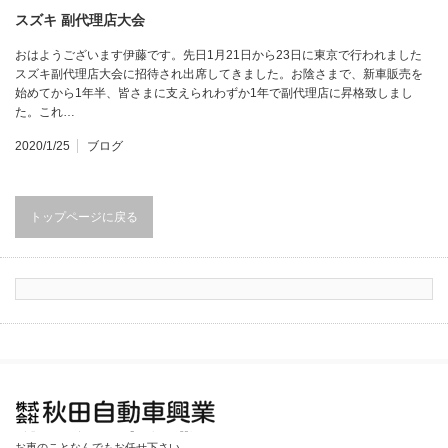
スズキ 副代理店大会
おはようございます伊藤です。先日1月21日から23日に東京で行われました
スズキ副代理店大会に招待され出席してきました。お陰さまで、新車販売を
始めてから1年半、皆さまに支えられわずか1年で副代理店に昇格致しまし
た。これ…
2020/1/25
ブログ
トップページに戻る
秋田自動車興業
お車のことなんでもお任せ下さい