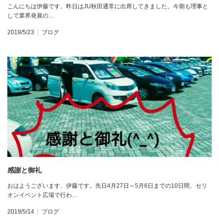
こんにちは伊藤です。昨日はJU秋田通常に出席してきました。今期も理事と
して業界発展の…
2019/5/23
ブログ
感謝と御礼
おはようございます、伊藤です。先日4月27日～5月6日までの10日間、セリ
オンイベント広場で行わ…
2019/5/14
ブログ