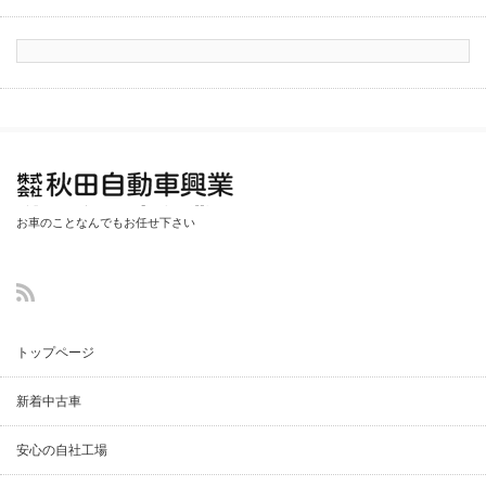
秋田自動車興業
お車のことなんでもお任せ下さい
(中古車・整備・
鈑金塗装修理)
トップページ
新着中古車
安心の自社工場